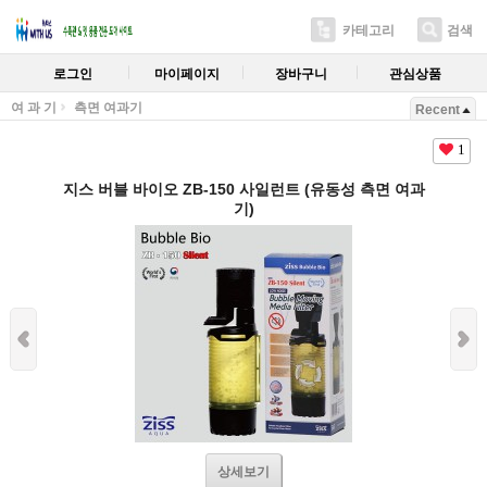
카테고리
검색
로그인
마이페이지
장바구니
관심상품
여 과 기
측면 여과기
Recent
1
지스 버블 바이오 ZB-150 사일런트 (유동성 측면 여과
기)
상세보기