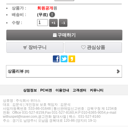
상품가 :
회원공개
원
배송비 :
(무료)
!
수량 :
+1
-1
구매하기
장바구니
관심상품
상품리뷰
[0]
상점정보
PC버젼
이용안내
고객센터
커뮤니티
상호명 : 주식회사 위더스
대표 : 김문석 | 개인정보 보호 책임자 : 김문석
사업자등록번호 :533-86-01648 | 통신판매업신고번호 : 강북구청 제 1234호
전화 : Office 031-527-8159,Fax 031-527-8160,H.P 010-6365-9054,e-mail
withuspet@naver.com,광고전화 절대사절 | 팩스 : 031-527-8160
주소 : 경기도 남양주시 오남읍 경복대로 120-86 (양지리 19-1)