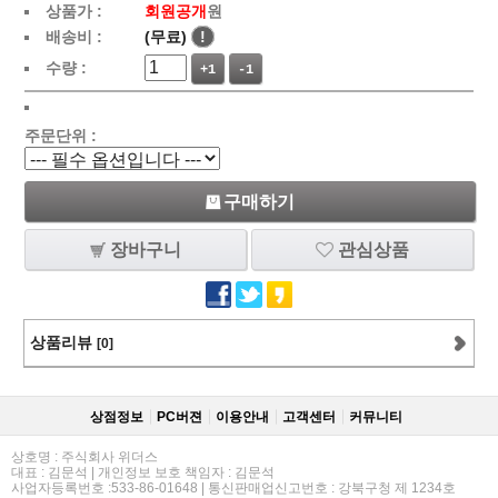
상품가 :
회원공개
원
배송비 :
(무료)
!
수량 :
+1
-1
주문단위 :
구매하기
장바구니
관심상품
상품리뷰
[0]
상점정보
PC버젼
이용안내
고객센터
커뮤니티
상호명 : 주식회사 위더스
대표 : 김문석 | 개인정보 보호 책임자 : 김문석
사업자등록번호 :533-86-01648 | 통신판매업신고번호 : 강북구청 제 1234호