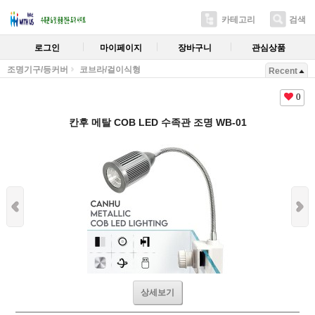
카테고리
검색
로그인
마이페이지
장바구니
관심상품
조명기구/등커버
코브라/걸이식형
Recent
0
칸후 메탈 COB LED 수족관 조명 WB-01
상세보기