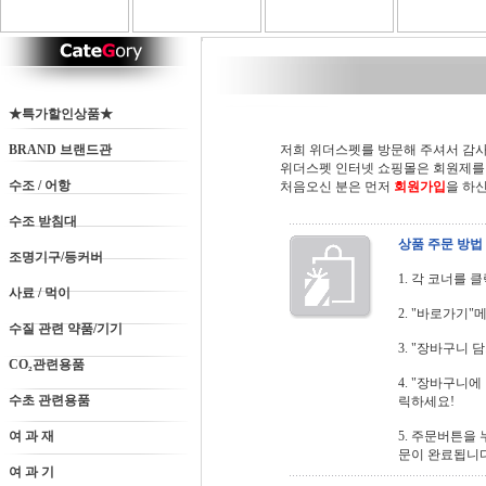
★특가할인상품★
BRAND 브랜드관
저희 위더스펫를 방문해 주셔서 감사
위더스펫 인터넷 쇼핑몰은 회원제를
수조 / 어항
처음오신 분은 먼저
회원가입
을 하
수조 받침대
상품 주문 방법
조명기구/등커버
1. 각 코너를
사료 / 먹이
2. "바로가기
수질 관련 약품/기기
3. "장바구니 
CO₂관련용품
4. "장바구니
수초 관련용품
릭하세요!
여 과 재
5. 주문버튼을
문이 완료됩니다
여 과 기