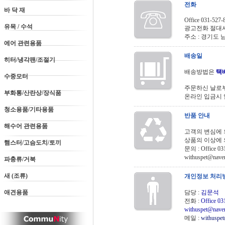
전화
바 닥 재
Office 031-527-
유목 / 수석
광고전화 절대
주소 : 경기도 남
에어 관련용품
배송일
히터/냉각팬/조절기
배송방법은
택
수중모터
주문하신 날로부터
부화통/산란상/장식품
온라인 입금시 입
청소용품/기타용품
반품 안내
해수어 관련용품
고객의 변심에 
상품의 이상에 
햄스터/고슴도치/토끼
문의 : Office 031
withuspet@n
파충류/거북
새 (조류)
개인정보 처리
애견용품
담당 :
김문석
전화 :
Office 03
withuspet@n
메일 :
withuspe