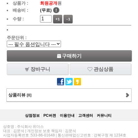
상품가 :
회원공개
원
배송비 :
(무료)
!
수량 :
+1
-1
주문단위 :
구매하기
장바구니
관심상품
상품리뷰
[0]
상점정보
PC버젼
이용안내
고객센터
커뮤니티
상호명 : 주식회사 위더스
대표 : 김문석 | 개인정보 보호 책임자 : 김문석
사업자등록번호 :533-86-01648 | 통신판매업신고번호 : 강북구청 제 1234호